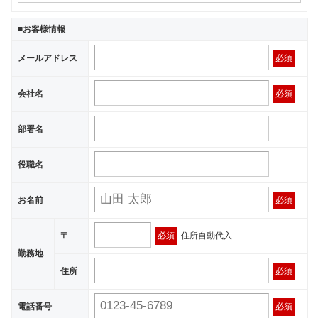
■お客様情報
メールアドレス
必須
会社名
必須
部署名
役職名
お名前
必須
〒
必須
住所自動代入
勤務地
住所
必須
電話番号
必須