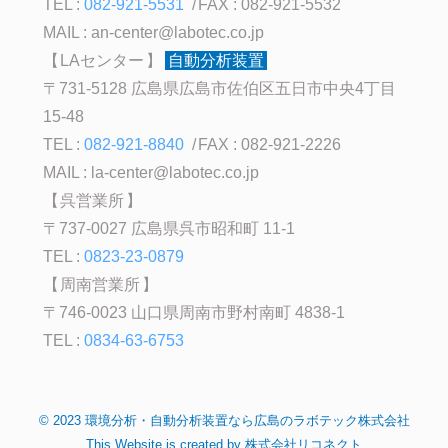
TEL :
082-921-5531
FAX : 082-921-5532
MAIL :
an-center@labotec.co.jp
LAセンター
自動分析装置
〒731-5128 広島県広島市佐伯区五日市中央4丁目
15-48
TEL :
082-921-8840
FAX : 082-921-2226
MAIL :
la-center@labotec.co.jp
呉営業所
〒737-0027 広島県呉市昭和町 11-1
TEL :
0823-23-0879
周南営業所
〒746-0023 山口県周南市野村南町 4838-1
TEL :
0834-63-6753
©
2023
環境分析・自動分析装置なら広島のラボテック株式会社
This Website is created by
株式会社リコネクト