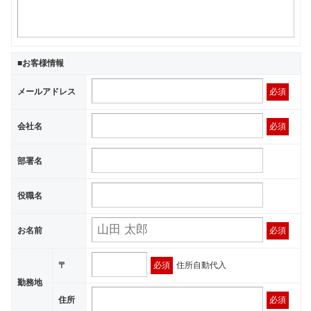
■お客様情報
メールアドレス
必須
会社名
必須
部署名
役職名
お名前
必須
〒
必須
住所自動代入
勤務地
住所
必須