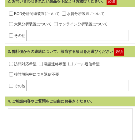
2
. お問い合わせされたい製品を下記よりお選びください。
必須
BOD分析関連装置について
水質分析装置について
大気分析装置について
オンライン分析装置について
その他
3
. 弊社側からの連絡について、該当する項目をお選びください
必須
訪問対応希望
電話連絡希望
メール返信希望
検討段階中につき返信不要
その他
4
. ご相談内容やご質問をご自由にお書きください。