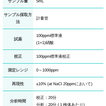
サンプル量
5mL
サンプル採取方
計量管
法
100ppm標準液
試薬
(1+1)硝酸
校正
100ppm標準液校正
測定レンジ
0～1000ppm
再現性
±10% (at NaCl 20ppmにおいて)
校正：20分
分析時間
分析：20分 (１検体あたり)