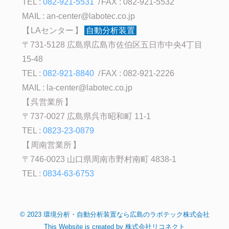
TEL :
082-921-5531
FAX : 082-921-5532
MAIL :
an-center@labotec.co.jp
LAセンター
自動分析装置
〒731-5128 広島県広島市佐伯区五日市中央4丁目
15-48
TEL :
082-921-8840
FAX : 082-921-2226
MAIL :
la-center@labotec.co.jp
呉営業所
〒737-0027 広島県呉市昭和町 11-1
TEL :
0823-23-0879
周南営業所
〒746-0023 山口県周南市野村南町 4838-1
TEL :
0834-63-6753
©
2023
環境分析・自動分析装置なら広島のラボテック株式会社
This Website is created by
株式会社リコネクト