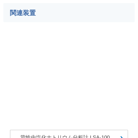
関連装置
苛性中塩化ナトリウム分析計 LSA-100