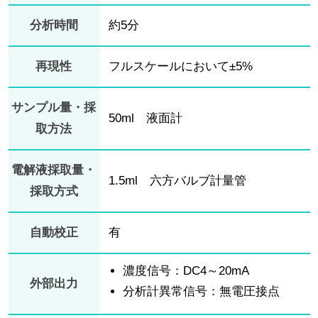
分析時間
約5分
再現性
フルスケールにおいて±5%
サンプル量・採
50ml 液面計
取方法
電解液採取量・
1.5ml 六方バルブ計量管
採取方式
自動校正
有
濃度信号：DC4～20mA
外部出力
分析計異常信号：無電圧接点