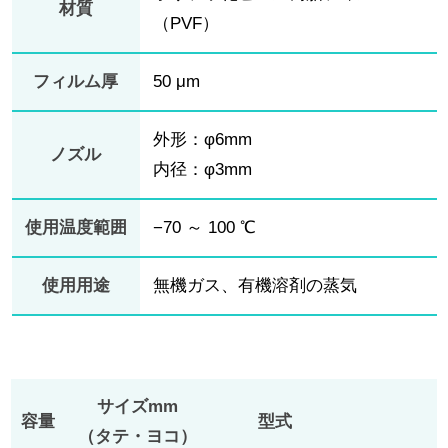
材質
（PVF）
フィルム厚
50 μm
外形：φ6mm
ノズル
内径：φ3mm
使用温度範囲
−70 ～ 100 ℃
使用用途
無機ガス、有機溶剤の蒸気
サイズmm
容量
型式
（タテ・ヨコ）