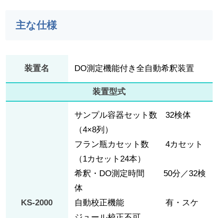
主な仕様
装置名
DO測定機能付き全自動希釈装置
装置型式
サンプル容器セット数 32検体
（4×8列）
フラン瓶カセット数 4カセット
（1カセット24本）
希釈・DO測定時間 50分／32検
体
KS-2000
自動校正機能 有・スケ
ジュール校正不可