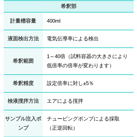
希釈部
計量槽容量
400ml
液面検出方法
電気伝導率による検出
1～40倍（試料容器の大きさにより
希釈範囲
低倍率の倍率が変わります）
希釈精度
設定倍率に対し±5％
検液撹拌方法
エアによる撹拌
サンプル注入ポ
チュービングポンプによる採取
ンプ
（正逆回転）