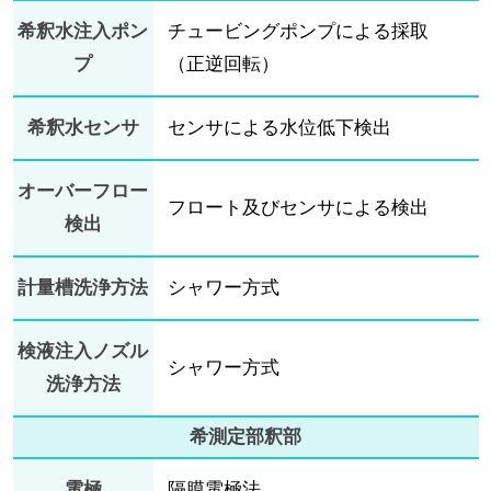
希釈水注入ポン
チュービングポンプによる採取
プ
（正逆回転）
希釈水センサ
センサによる水位低下検出
オーバーフロー
フロート及びセンサによる検出
検出
計量槽洗浄方法
シャワー方式
検液注入ノズル
シャワー方式
洗浄方法
希測定部釈部
電極
隔膜電極法