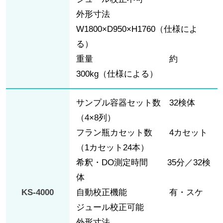
外形寸法
W1800×D950×H1760（仕様によ
る）
重量 約
300kg（仕様による）
サンプル容器セット数 32検体
（4×8列）
フラン瓶カセット数 4カセット
（1カセット24本）
希釈・DO測定時間 35分／32検
体
KS-4000
自動校正機能 有・スケ
ジュール校正可能
外形寸法