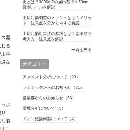
更とは？3000m2の届出基準や50cm
掘削ルールを解説
土壌汚染調査のメッシュとは？メリッ
ト・注意点を分かりやすく解説
土壌汚染対策法の基準とは？基準値の
ラス器
考え方・注意点を解説
生じる
一覧を見る
使用事
最適な
カテゴリー
アスベスト分析について（20）
ラボテックからのお知らせ（21）
営業部からのお知らせ（36）
、ラボ
環境分析について（3）
掘り
イオン交換樹脂について（4）
欠な装
びまし