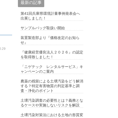
最新の記事
第41回兵庫県環境計量事例発表会へ
出展しました！
サンプルバッグ取扱い開始
装置製造部より『価格改定のお知ら
せ』
.29
『健康経営優良法人２０２６』の認定
を取得致しました！
「ニゲテック レンタルサービス」キ
ャンペーンのご案内
農薬の残留による土壌汚染をどう解消
する？特定有害物質の判定基準と調
査・浄化のポイント
土壌汚染調査の必要性とは？義務とな
るケースや実施しないリスクを解説
土壌汚染対策法における土地の形質変