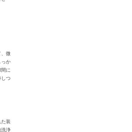
て、微
しっか
隙間に
持しつ
れた装
動洗浄