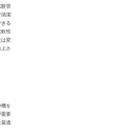
試験管
で清潔
できる
柔軟性
性は変
向上さ
浄機を
が重要
に最適