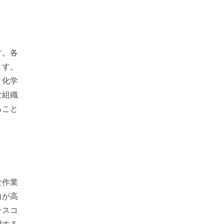
す。各
ます。
、化学
な組織
ること
な作業
力が高
ラスコ