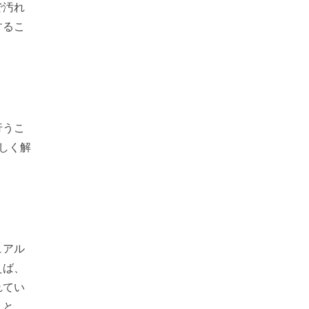
で汚れ
するこ
行うこ
しく解
ュアル
えば、
れてい
こと