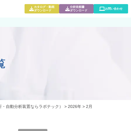
カタログ・動画
分析依頼書
お問い合わせ
ダウンロード
ダウンロード
覧
析・自動分析装置ならラボテック）
>
2026年
>
2月