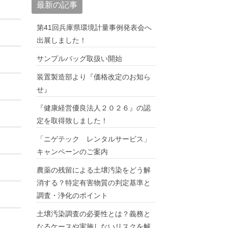
最新の記事
第41回兵庫県環境計量事例発表会へ
出展しました！
サンプルバッグ取扱い開始
装置製造部より『価格改定のお知ら
せ』
『健康経営優良法人２０２６』の認
定を取得致しました！
「ニゲテック レンタルサービス」
キャンペーンのご案内
農薬の残留による土壌汚染をどう解
消する？特定有害物質の判定基準と
調査・浄化のポイント
土壌汚染調査の必要性とは？義務と
なるケースや実施しないリスクを解