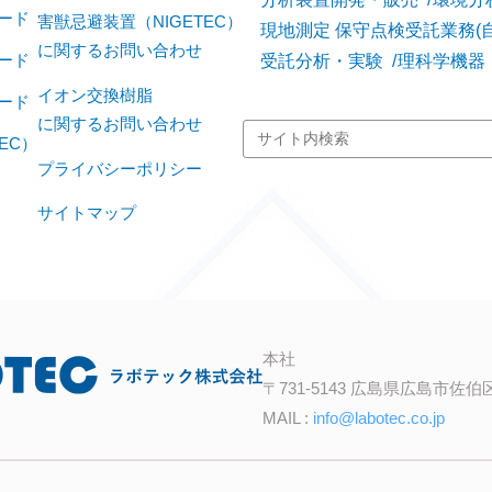
ード
害獣忌避装置（NIGETEC）
現地測定 保守点検受託業務(
に関するお問い合わせ
受託分析・実験
理科学機器
ード
イオン交換樹脂
ード
に関するお問い合わせ
EC）
プライバシーポリシー
サイトマップ
本社
〒731-5143 広島県広島市佐伯区
MAIL :
info@labotec.co.jp