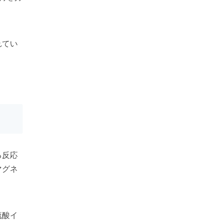
れてい
る反応
マグネ
硫酸イ