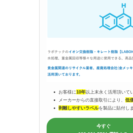
お客様に
10年
以上末永く活用頂いて
メーカーからの直接取引により、
低
剥離しやすいラベル
を製品に貼付し
今すぐ