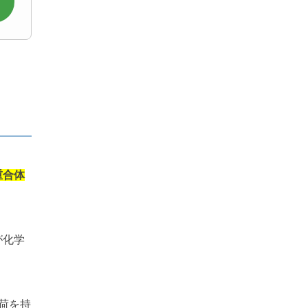
重合体
が化学
荷を持