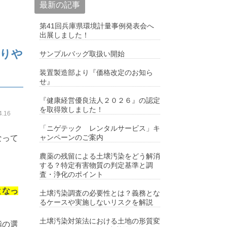
最新の記事
第41回兵庫県環境計量事例発表会へ
出展しました！
かりや
サンプルバッグ取扱い開始
装置製造部より『価格改定のお知ら
せ』
『健康経営優良法人２０２６』の認定
を取得致しました！
.16
「ニゲテック レンタルサービス」キ
ャンペーンのご案内
なって
農薬の残留による土壌汚染をどう解消
する？特定有害物質の判定基準と調
査・浄化のポイント
となっ
土壌汚染調査の必要性とは？義務とな
るケースや実施しないリスクを解説
土壌汚染対策法における土地の形質変
脂の選