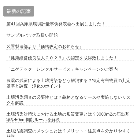
最新の記事
第41回兵庫県環境計量事例発表会へ出展しました！
サンプルバッグ取扱い開始
装置製造部より『価格改定のお知らせ』
『健康経営優良法人２０２６』の認定を取得致しました！
「ニゲテック レンタルサービス」キャンペーンのご案内
農薬の残留による土壌汚染をどう解消する？特定有害物質の判定
基準と調査・浄化のポイント
土壌汚染調査の必要性とは？義務となるケースや実施しないリス
クを解説
土壌汚染対策法における土地の形質変更とは？3000m2の届出基
準や50cm掘削ルールを解説
土壌汚染調査のメッシュとは？メリット・注意点を分かりやすく
解説