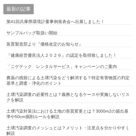
最新の記事
第41回兵庫県環境計量事例発表会へ出展しました！
サンプルバッグ取扱い開始
装置製造部より『価格改定のお知らせ』
『健康経営優良法人２０２６』の認定を取得致しました！
「ニゲテック レンタルサービス」キャンペーンのご案内
農薬の残留による土壌汚染をどう解消する？特定有害物質の判定
基準と調査・浄化のポイント
土壌汚染調査の必要性とは？義務となるケースや実施しないリス
クを解説
土壌汚染対策法における土地の形質変更とは？3000m2の届出基
準や50cm掘削ルールを解説
土壌汚染調査のメッシュとは？メリット・注意点を分かりやすく
解説