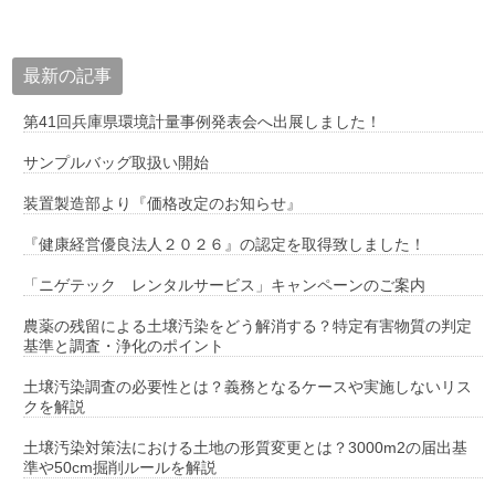
最新の記事
第41回兵庫県環境計量事例発表会へ出展しました！
サンプルバッグ取扱い開始
装置製造部より『価格改定のお知らせ』
『健康経営優良法人２０２６』の認定を取得致しました！
「ニゲテック レンタルサービス」キャンペーンのご案内
農薬の残留による土壌汚染をどう解消する？特定有害物質の判定
基準と調査・浄化のポイント
土壌汚染調査の必要性とは？義務となるケースや実施しないリス
クを解説
土壌汚染対策法における土地の形質変更とは？3000m2の届出基
準や50cm掘削ルールを解説