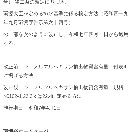
号） 第二条の規定に基づき、
環境大臣が定める排水基準に係る検定方法（昭和四十九
年九月環境庁告示第六十四号）
の一部を次のように改正し、令和七年四月一日から適用
する。
改正前 ⇒ ノルマルヘキサン抽出物質含有量 付表
4
に掲げる方法
改正後 ⇒ ノルマルヘキサン抽出物質含有量 規格
K0102-1 22.3
又は
22.4に定める方法
施行期日 令和7年4月1日
環境省ホームページ