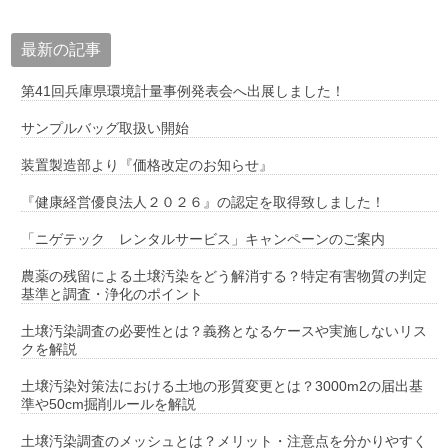
最新の記事
第41回兵庫県環境計量事例発表会へ出展しました！
サンプルバッグ取扱い開始
装置製造部より『価格改定のお知らせ』
『健康経営優良法人２０２６』の認定を取得致しました！
「ニゲテック レンタルサービス」キャンペーンのご案内
農薬の残留による土壌汚染をどう解消する？特定有害物質の判定
基準と調査・浄化のポイント
土壌汚染調査の必要性とは？義務となるケースや実施しないリス
クを解説
土壌汚染対策法における土地の形質変更とは？3000m2の届出基
準や50cm掘削ルールを解説
土壌汚染調査のメッシュとは？メリット・注意点を分かりやすく