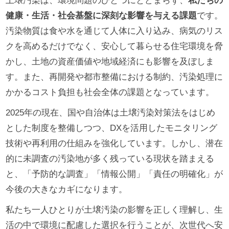
土壌汚染は、環境問題のひとつにとどまらず、
私たちの
健康・生活・社会基盤に深刻な影響を与える課題
です。
汚染物質は食や水を通じて人体に入り込み、病気のリス
クを高めるだけでなく、安心して暮らせる住宅環境を脅
かし、土地の資産価値や地域経済にも影響を及ぼしま
す。また、再開発や都市整備における制約、汚染処理に
かかるコスト負担も社会全体の課題となっています。
2025年の現在、国や自治体は土壌汚染対策法をはじめ
とした制度を整備しつつ、DXを活用したモニタリング
技術や再利用の仕組みを強化しています。しかし、潜在
的に未調査の汚染地が多く残っている現状を踏まえる
と、「予防的な調査」「情報公開」「責任の明確化」が
今後の大きなカギになります。
私たち一人ひとりが土壌汚染の影響を正しく理解し、生
活の中で環境に配慮した選択を行うことが、次世代へ安