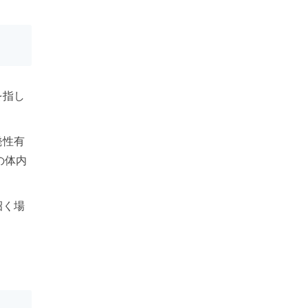
を指し
発性有
の体内
招く場
。