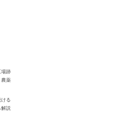
工場跡
、農薬
続ける
ら解説