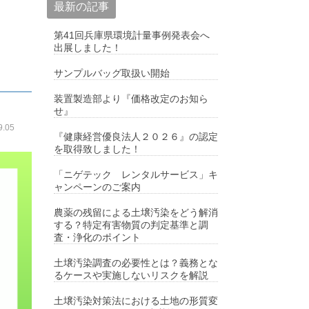
最新の記事
第41回兵庫県環境計量事例発表会へ
出展しました！
サンプルバッグ取扱い開始
装置製造部より『価格改定のお知ら
せ』
.05
『健康経営優良法人２０２６』の認定
を取得致しました！
「ニゲテック レンタルサービス」キ
ャンペーンのご案内
農薬の残留による土壌汚染をどう解消
する？特定有害物質の判定基準と調
査・浄化のポイント
土壌汚染調査の必要性とは？義務とな
るケースや実施しないリスクを解説
土壌汚染対策法における土地の形質変