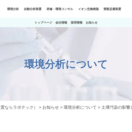
環境分析
自動分析装置
研修・環境コンサル
イオン交換樹脂
害獣忌避装置
トップページ
会社情報
採用情報
お知らせ
環境分析について
装置ならラボテック）
>
お知らせ
>
環境分析について
>
土壌汚染の影響