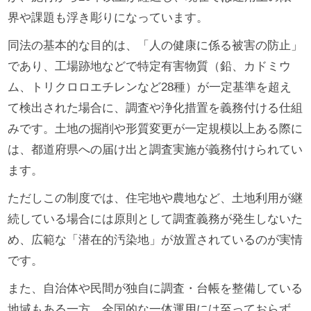
界や課題も浮き彫りになっています。
同法の基本的な目的は、「人の健康に係る被害の防止」
であり、工場跡地などで特定有害物質（鉛、カドミウ
ム、トリクロロエチレンなど28種）が一定基準を超え
て検出された場合に、調査や浄化措置を義務付ける仕組
みです。土地の掘削や形質変更が一定規模以上ある際に
は、都道府県への届け出と調査実施が義務付けられてい
ます。
ただしこの制度では、住宅地や農地など、土地利用が継
続している場合には原則として調査義務が発生しないた
め、広範な「潜在的汚染地」が放置されているのが実情
です。
また、自治体や民間が独自に調査・台帳を整備している
地域もある一方、全国的な一体運用には至っておらず、